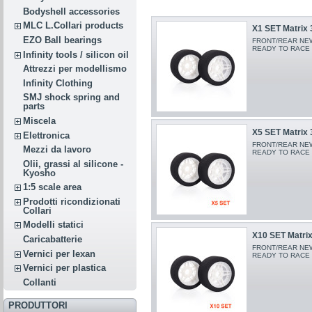
Bodyshell accessories
MLC L.Collari products
X1 SET Matrix 
EZO Ball bearings
FRONT/REAR NEW
READY TO RACE
Infinity tools / silicon oil
Attrezzi per modellismo
Infinity Clothing
SMJ shock spring and
parts
Miscela
X5 SET Matrix 
Elettronica
FRONT/REAR NEW
Mezzi da lavoro
READY TO RACE
Olii, grassi al silicone -
Kyosho
1:5 scale area
Prodotti ricondizionati
Collari
Modelli statici
X10 SET Matrix
Caricabatterie
FRONT/REAR NEW
Vernici per lexan
READY TO RACE
Vernici per plastica
Collanti
PRODUTTORI