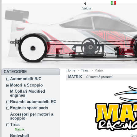
€
Valuta
Home
>
Tires
>
Matrix
CATEGORIE
MATRIX
Ci sono 3 prodotti.
Automodelli R/C
Motori a Scoppio
M.Collari Modified
engines
Ricambi automodelli RC
Engines spare parts
Accessori per motori a
scoppio
Tires
Matrix
Bodyshell
Ord