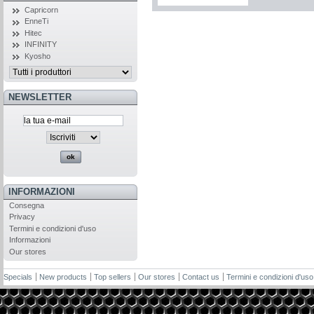
Capricorn
EnneTi
Hitec
INFINITY
Kyosho
NEWSLETTER
INFORMAZIONI
Consegna
Privacy
Termini e condizioni d'uso
Informazioni
Our stores
Specials
New products
Top sellers
Our stores
Contact us
Termini e condizioni d'uso