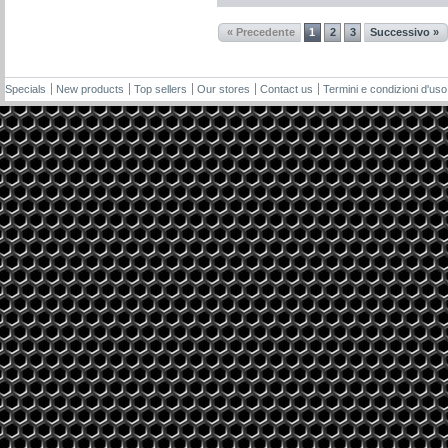
« Precedente
1
2
3
Successivo »
Specials
New products
Top sellers
Our stores
Contact us
Termini e condizioni d'uso