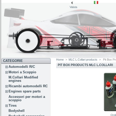
€
Valuta
Home
>
MLC L.Collari products
>
Pit Box Pr
CATEGORIE
PIT BOX PRODUCTS MLC L.COLLARI
Automodelli R/C
Motori a Scoppio
M.Collari Modified
engines
Ricambi automodelli RC
Engines spare parts
Accessori per motori a
scoppio
Tires
Bodyshell
Ord