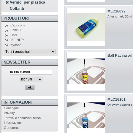
Vernici per plastica
Collanti
MLC16099
After run oil, 50ml
PRODUTTORI
Capricorn
EnneTi
Hitec
INFINITY
Kyosho
Ball Racing oil
NEWSLETTER
MLC16101
INFORMAZIONI
Oneway bearing oi
Consegna
Privacy
Termini e condizioni d'uso
Informazioni
Our stores