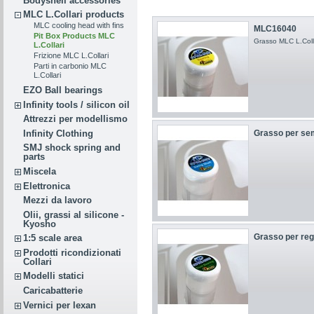
Bodyshell accessories
MLC L.Collari products
MLC cooling head with fins
MLC16040
Pit Box Products MLC
Grasso MLC L.Collar
L.Collari
Frizione MLC L.Collari
Parti in carbonio MLC
L.Collari
EZO Ball bearings
Infinity tools / silicon oil
Attrezzi per modellismo
Infinity Clothing
Grasso per semi
SMJ shock spring and
parts
Miscela
Elettronica
Mezzi da lavoro
Olii, grassi al silicone -
Kyosho
Grasso per regg
1:5 scale area
Prodotti ricondizionati
Collari
Modelli statici
Caricabatterie
Vernici per lexan