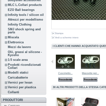
Bodyshell accessories
MLC L.Collari products
EZO Ball bearings
Infinity tools / silicon oil
Attrezzi per modellismo
Infinity Clothing
SMJ shock spring and
parts
Stampa
Miscela
Vedi a schermo intero
Elettronica
I CLIENTI CHE HANNO ACQUISTATO QU
Mezzi da lavoro
Olii, grassi al silicone -
Kyosho
1:5 scale area
Prodotti ricondizionati
Collari
Modelli statici
dado volano...
L.Collari...
Cuscinetto...
Massette per...
Caricabatterie
Precedente
Precedente
Precedente
Precedente
Vernici per lexan
Vernici per plastica
30 ALTRI PRODOTTI DELLA STESSA CAT
Collanti
PRODUTTORI
Capricorn