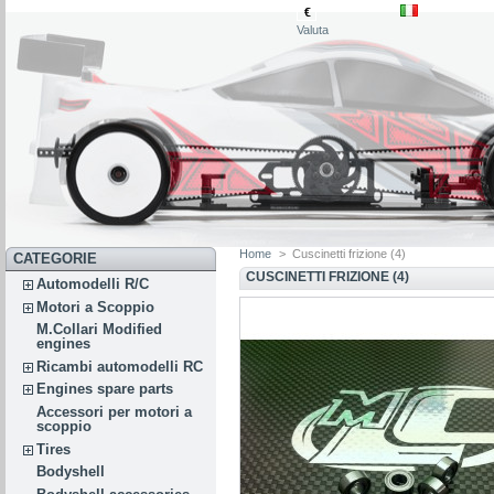
€
Valuta
Home
>
Cuscinetti frizione (4)
CATEGORIE
CUSCINETTI FRIZIONE (4)
Automodelli R/C
Motori a Scoppio
M.Collari Modified
engines
Ricambi automodelli RC
Engines spare parts
Accessori per motori a
scoppio
Tires
Bodyshell