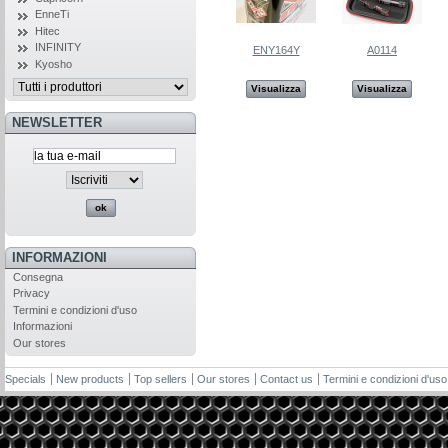
EnneTi
Hitec
INFINITY
ENY164Y
A0114
Kyosho
Visualizza
Visualizza
NEWSLETTER
INFORMAZIONI
Consegna
Privacy
Termini e condizioni d'uso
Informazioni
Our stores
Specials
New products
Top sellers
Our stores
Contact us
Termini e condizioni d'uso