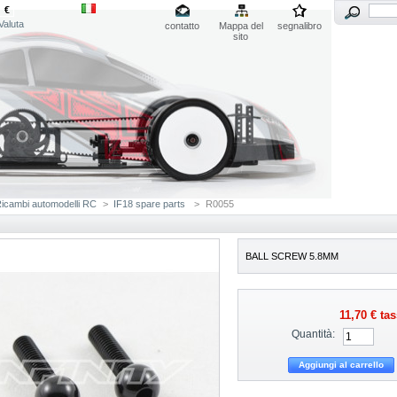
€
Valuta
contatto
Mappa del
segnalibro
sito
icambi automodelli RC
>
IF18 spare parts
>
R0055
BALL SCREW 5.8MM
11,70 €
tas
Quantità: