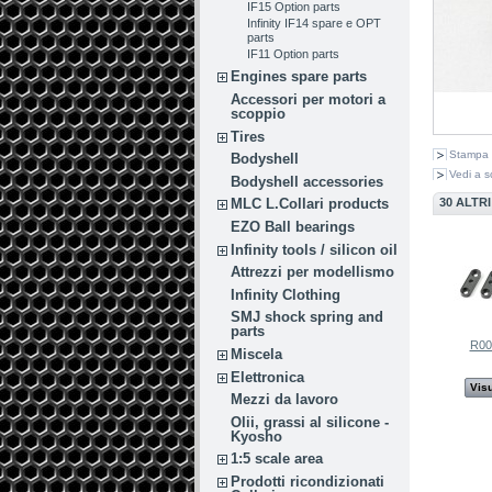
IF15 Option parts
Infinity IF14 spare e OPT
parts
IF11 Option parts
Engines spare parts
Accessori per motori a
scoppio
Tires
Stampa
Bodyshell
Vedi a s
Bodyshell accessories
30 ALTR
MLC L.Collari products
EZO Ball bearings
Infinity tools / silicon oil
Attrezzi per modellismo
Infinity Clothing
SMJ shock spring and
parts
R00
Miscela
Elettronica
Visu
Mezzi da lavoro
Olii, grassi al silicone -
Kyosho
1:5 scale area
Prodotti ricondizionati