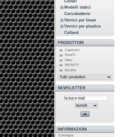
Collari
Modelli statici
Caricabatterie
Vernici per lexan
Vernici per plastica
Collanti
PRODUTTORI
Capricorn
EnneTi
Hitec
INFINITY
Kyosho
NEWSLETTER
INFORMAZIONI
Consegna