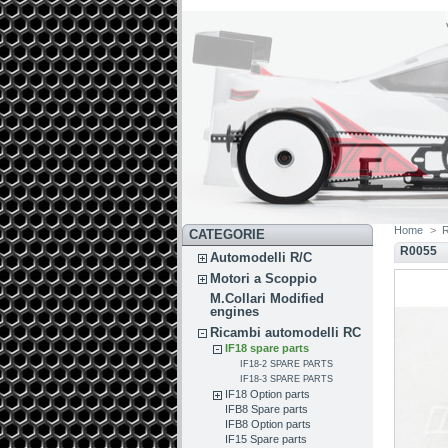
Home
>
R
CATEGORIE
R0055
Automodelli R/C
Motori a Scoppio
M.Collari Modified
engines
Ricambi automodelli RC
IF18 spare parts
IF18-2 SPARE PARTS
IF18-3 SPARE PARTS
IF18 Option parts
IFB8 Spare parts
IFB8 Option parts
IF15 Spare parts