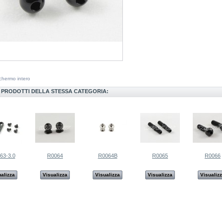
chermo intero
I PRODOTTI DELLA STESSA CATEGORIA:
63-3.0
R0064
R0064B
R0065
R0066
alizza
Visualizza
Visualizza
Visualizza
Visualiz