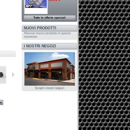
Tutte le offerte speciali
NUOVI PRODOTTI
Nessun nuovo prodotto in questo
momento
I NOSTRI NEGOZI
Scopri i nostri negozi
R066L
R0067
R0068
R0069
za
Visualizza
Visualizza
Visualizza
Visualizza