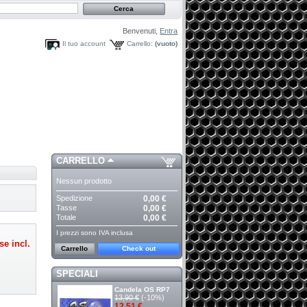
Benvenuti,
Entra
Il tuo account
Carrello:
(vuoto)
CARRELLO
Nessun prodotto
Spedizione
0,00 €
Tasse
0,00 €
Totale
0,00 €
I prezzi sono IVA inclusa
se incl.
Carrello
Check out
SPECIALI
Candela OS RP7
13,90 €
(-10%)
12,51 €