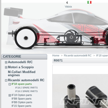
€
Valuta
Home
>
Ricambi automodelli RC
>
IF18 spar
CATEGORIE
R0071
Automodelli R/C
Motori a Scoppio
M.Collari Modified
engines
Ricambi automodelli RC
IF18 spare parts
IF18-2 SPARE PARTS
IF18-3 SPARE PARTS
IF18 Option parts
IFB8 Spare parts
IFB8 Option parts
IF15 Spare parts