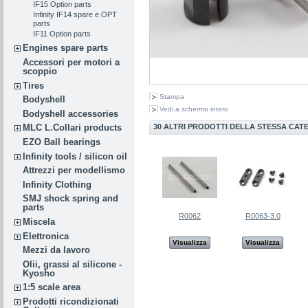
IF15 Option parts
Infinity IF14 spare e OPT
parts
IF11 Option parts
Engines spare parts
Accessori per motori a
scoppio
Tires
Stampa
Bodyshell
Vedi a schermo intero
Bodyshell accessories
30 ALTRI PRODOTTI DELLA STESSA CAT
MLC L.Collari products
EZO Ball bearings
Infinity tools / silicon oil
Attrezzi per modellismo
Infinity Clothing
SMJ shock spring and
parts
R0062
R0063-3.0
Miscela
Elettronica
Visualizza
Visualizza
Mezzi da lavoro
Olii, grassi al silicone -
Kyosho
1:5 scale area
Prodotti ricondizionati