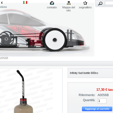
€
Valuta
contatto
Mappa del
segnalibro
sito
A0056B
Infinity fuel bottle 600cc
17,30 €
tas
Riferimento:
A0056B
Quantità: