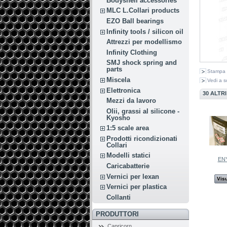
Bodyshell accessories
MLC L.Collari products
EZO Ball bearings
Infinity tools / silicon oil
Attrezzi per modellismo
Infinity Clothing
SMJ shock spring and
parts
Stampa
Miscela
Vedi a s
Elettronica
30 ALTR
Mezzi da lavoro
Olii, grassi al silicone -
Kyosho
1:5 scale area
Prodotti ricondizionati
Collari
Modelli statici
EN
Caricabatterie
Vernici per lexan
Visu
Vernici per plastica
Collanti
PRODUTTORI
Capricorn