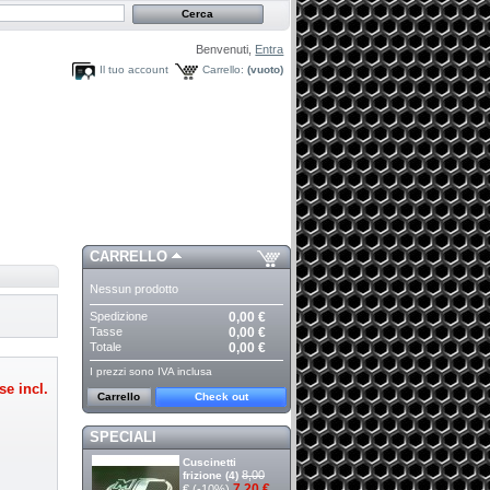
Benvenuti,
Entra
Il tuo account
Carrello:
(vuoto)
CARRELLO
Nessun prodotto
Spedizione
0,00 €
Tasse
0,00 €
Totale
0,00 €
I prezzi sono IVA inclusa
se incl.
Carrello
Check out
SPECIALI
Cuscinetti
8,00
frizione (4)
7,20 €
€
(-10%)