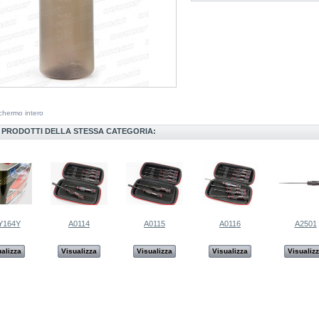
chermo intero
I PRODOTTI DELLA STESSA CATEGORIA:
Y164Y
A0114
A0115
A0116
A2501
alizza
Visualizza
Visualizza
Visualizza
Visualiz