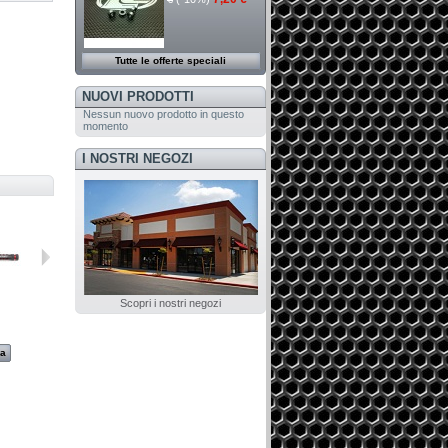
Tutte le offerte speciali
NUOVI PRODOTTI
Nessun nuovo prodotto in questo
momento
I NOSTRI NEGOZI
Scopri i nostri negozi
A2125BPL
A2130BPL
A2120L
A0112
za
Visualizza
Visualizza
Visualizza
Visualizza