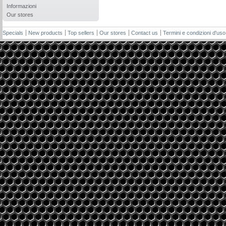
Informazioni
Our stores
Specials
New products
Top sellers
Our stores
Contact us
Termini e condizioni d'uso