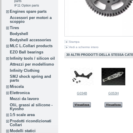
parts
IF11 Option parts
Engines spare parts
Accessori per motori a
scoppio
Tires
Bodyshell
Bodyshell accessories
Stampa
MLC L.Collari products
Vedi a schermo intero
EZO Ball bearings
30 ALTRI PRODOTTI DELLA STESSA CAT
Infinity tools / silicon oil
Attrezzi per modellismo
Infinity Clothing
SMJ shock spring and
parts
Miscela
Elettronica
G034B
G053H
Mezzi da lavoro
Olii, grassi al silicone -
Visualizza
Visualizza
Kyosho
1:5 scale area
Prodotti ricondizionati
Collari
Modelli statici