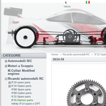
€
Valuta
Home
>
Ricambi automodelli RC
>
IF15 Opti
CATEGORIE
G016-58
Automodelli R/C
Motori a Scoppio
M.Collari Modified
engines
Ricambi automodelli RC
IF18 spare parts
IF18 Option parts
IFB8 Spare parts
IFB8 Option parts
IF15 Spare parts
IF15 Option parts
Infinity IF14 spare e OPT