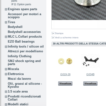
parts
IF11 Option parts
Engines spare parts
Accessori per motori a
scoppio
Tires
Bodyshell
Bodyshell accessories
Stampa
MLC L.Collari products
Vedi a schermo intero
EZO Ball bearings
30 ALTRI PRODOTTI DELLA STESSA CAT
Infinity tools / silicon oil
Attrezzi per modellismo
Infinity Clothing
SMJ shock spring and
parts
Miscela
Elettronica
G019-26
G034B
Mezzi da lavoro
Olii, grassi al silicone -
Visualizza
Visualizza
Kyosho
1:5 scale area
Prodotti ricondizionati
Collari
Modelli statici