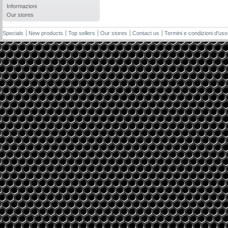
Informazioni
Our stores
Specials
New products
Top sellers
Our stores
Contact us
Termini e condizioni d'uso