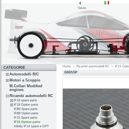
€
Valuta
Home
>
Ricambi automodelli RC
>
IF15 Opti
CATEGORIE
G065SP
Automodelli R/C
Motori a Scoppio
M.Collari Modified
engines
Ricambi automodelli RC
IF18 spare parts
IF18 Option parts
IFB8 Spare parts
IFB8 Option parts
IF15 Spare parts
IF15 Option parts
Infinity IF14 spare e OPT