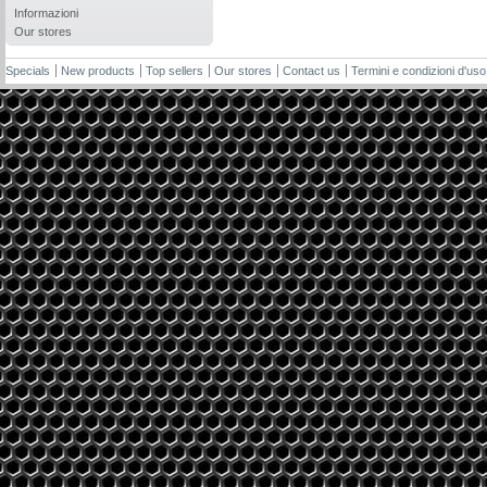
Informazioni
Our stores
Specials
New products
Top sellers
Our stores
Contact us
Termini e condizioni d'uso