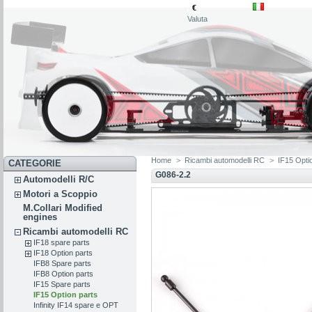
€
Valuta
Home
>
Ricambi automodelli RC
>
IF15 Opti
CATEGORIE
G086-2.2
Automodelli R/C
Motori a Scoppio
M.Collari Modified
engines
Ricambi automodelli RC
IF18 spare parts
IF18 Option parts
IFB8 Spare parts
IFB8 Option parts
IF15 Spare parts
IF15 Option parts
Infinity IF14 spare e OPT