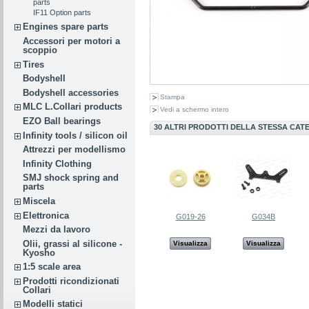
parts
IF11 Option parts
Engines spare parts
Accessori per motori a
scoppio
Tires
Bodyshell
Bodyshell accessories
Stampa
MLC L.Collari products
Vedi a schermo intero
EZO Ball bearings
30 ALTRI PRODOTTI DELLA STESSA CAT
Infinity tools / silicon oil
Attrezzi per modellismo
Infinity Clothing
SMJ shock spring and
parts
Miscela
Elettronica
G019-26
G034B
Mezzi da lavoro
Olii, grassi al silicone -
Visualizza
Visualizza
Kyosho
1:5 scale area
Prodotti ricondizionati
Collari
Modelli statici