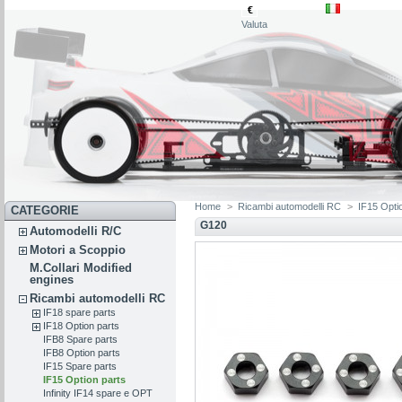
€
Valuta
Home
>
Ricambi automodelli RC
>
IF15 Opti
CATEGORIE
G120
Automodelli R/C
Motori a Scoppio
M.Collari Modified
engines
Ricambi automodelli RC
IF18 spare parts
IF18 Option parts
IFB8 Spare parts
IFB8 Option parts
IF15 Spare parts
IF15 Option parts
Infinity IF14 spare e OPT