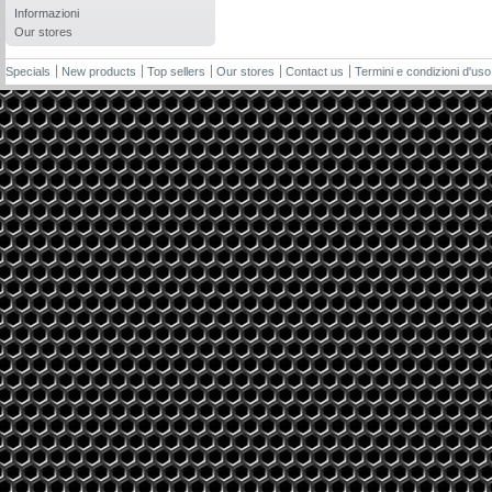
Informazioni
Our stores
Specials
New products
Top sellers
Our stores
Contact us
Termini e condizioni d'uso