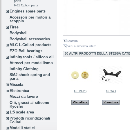
parts
IF11 Option parts
Engines spare parts
Accessori per motori a
scoppio
Tires
Bodyshell
Bodyshell accessories
Stampa
MLC L.Collari products
Vedi a schermo intero
EZO Ball bearings
30 ALTRI PRODOTTI DELLA STESSA CAT
Infinity tools / silicon oil
Attrezzi per modellismo
Infinity Clothing
SMJ shock spring and
parts
Miscela
Elettronica
G019-26
G034B
Mezzi da lavoro
Olii, grassi al silicone -
Visualizza
Visualizza
Kyosho
1:5 scale area
Prodotti ricondizionati
Collari
Modelli statici