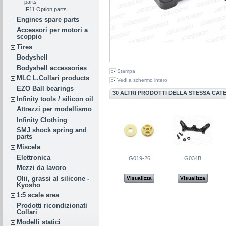
parts
IF11 Option parts
Engines spare parts
Accessori per motori a
scoppio
Tires
Bodyshell
Bodyshell accessories
Stampa
MLC L.Collari products
Vedi a schermo intero
EZO Ball bearings
30 ALTRI PRODOTTI DELLA STESSA CAT
Infinity tools / silicon oil
Attrezzi per modellismo
Infinity Clothing
SMJ shock spring and
parts
Miscela
Elettronica
G019-26
G034B
Mezzi da lavoro
Olii, grassi al silicone -
Visualizza
Visualizza
Kyosho
1:5 scale area
Prodotti ricondizionati
Collari
Modelli statici