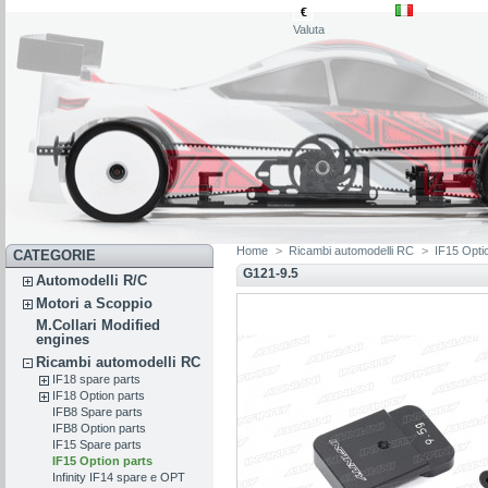
€
Valuta
Home
>
Ricambi automodelli RC
>
IF15 Opti
CATEGORIE
G121-9.5
Automodelli R/C
Motori a Scoppio
M.Collari Modified
engines
Ricambi automodelli RC
IF18 spare parts
IF18 Option parts
IFB8 Spare parts
IFB8 Option parts
IF15 Spare parts
IF15 Option parts
Infinity IF14 spare e OPT