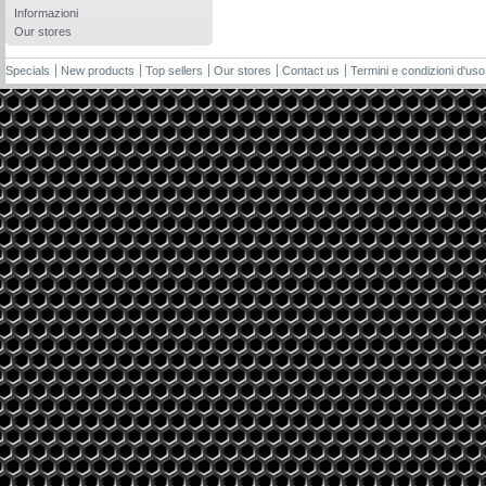
Informazioni
Our stores
Specials
New products
Top sellers
Our stores
Contact us
Termini e condizioni d'uso