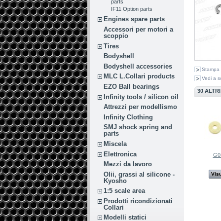
parts
IF11 Option parts
Engines spare parts
Accessori per motori a
scoppio
Tires
Bodyshell
Bodyshell accessories
Stampa
MLC L.Collari products
Vedi a s
EZO Ball bearings
30 ALTR
Infinity tools / silicon oil
Attrezzi per modellismo
Infinity Clothing
SMJ shock spring and
parts
Miscela
Elettronica
G0
Mezzi da lavoro
Olii, grassi al silicone -
Visu
Kyosho
1:5 scale area
Prodotti ricondizionati
Collari
Modelli statici