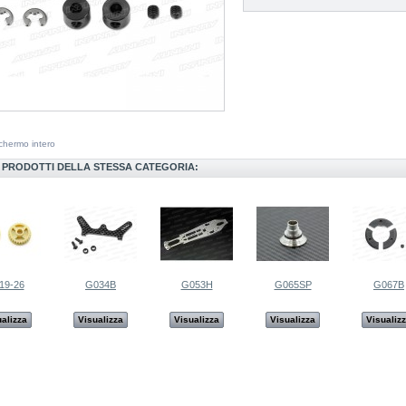
chermo intero
I PRODOTTI DELLA STESSA CATEGORIA:
19-26
G034B
G053H
G065SP
G067B
alizza
Visualizza
Visualizza
Visualizza
Visualiz