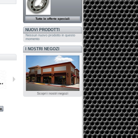
Tutte le offerte speciali
NUOVI PRODOTTI
Nessun nuovo prodotto in questo
momento
I NOSTRI NEGOZI
Scopri i nostri negozi
G071-17
G072-22
G086-1.8
G086-2.2
za
Visualizza
Visualizza
Visualizza
Visualizza