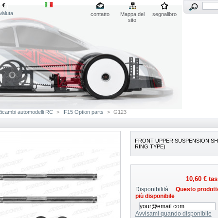
€
Valuta
contatto
Mappa del
segnalibro
sito
icambi automodelli RC
>
IF15 Option parts
>
G123
FRONT UPPER SUSPENSION SHA
RING TYPE)
10,60 €
tas
Disponibilità:
Questo prodott
più disponibile
Avvisami quando disponibile