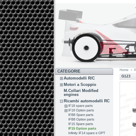
Home
>
R
CATEGORIE
G123
Automodelli R/C
Motori a Scoppio
M.Collari Modified
engines
Ricambi automodelli RC
IF18 spare parts
IF18 Option parts
IFB8 Spare parts
IFB8 Option parts
IF15 Spare parts
IF15 Option parts
Infinity IF14 spare e OPT