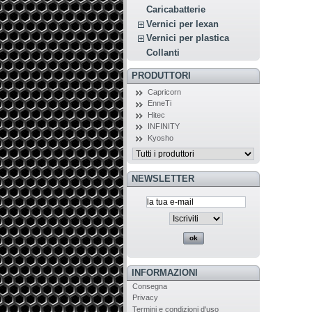
Caricabatterie
Vernici per lexan
Vernici per plastica
Collanti
PRODUTTORI
Capricorn
EnneTi
Hitec
INFINITY
Kyosho
NEWSLETTER
INFORMAZIONI
Consegna
Privacy
Termini e condizioni d'uso