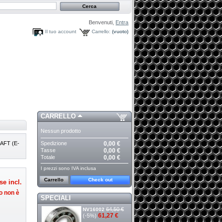
Benvenuti,
Entra
Il tuo account
Carrello:
(vuoto)
CARRELLO
Nessun prodotto
Spedizione
0,00 €
FT (E-
Tasse
0,00 €
Totale
0,00 €
I prezzi sono IVA inclusa
Carrello
Check out
se incl.
o non è
SPECIALI
64,50 €
NV16002
61,27 €
(-5%)