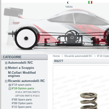
€
Valuta
Home
>
Ricambi automodelli RC
>
IF18 Opti
CATEGORIE
R0277
Automodelli R/C
Motori a Scoppio
M.Collari Modified
engines
Ricambi automodelli RC
IF18 spare parts
IF18 Option parts
IF18-II OPTION PARTS
OPTION PARTS IF18-3
IFB8 Spare parts
IFB8 Option parts
IF15 Spare parts