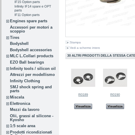
IF15 Option parts
Infinity IF14 spare e OPT
parts
IF11 Option parts
Engines spare parts
Accessori per motori a
scoppio
Tires
Stampa
Bodyshell
Vedi a schermo intero
Bodyshell accessories
30 ALTRI PRODOTTI DELLA STESSA CAT
MLC L.Collari products
EZO Ball bearings
Infinity tools / silicon oil
Attrezzi per modellismo
Infinity Clothing
SMJ shock spring and
parts
R0189
R0190
Miscela
Elettronica
Visualizza
Visualizza
Mezzi da lavoro
Olii, grassi al silicone -
Kyosho
1:5 scale area
Prodotti ricondizionati