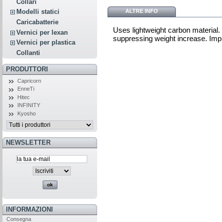
Collari
ALTRE INFO
Modelli statici
Caricabatterie
Uses lightweight carbon material.
Vernici per lexan
suppressing weight increase. Imp
Vernici per plastica
Collanti
PRODUTTORI
Capricorn
EnneTi
Hitec
INFINITY
Kyosho
NEWSLETTER
INFORMAZIONI
Consegna