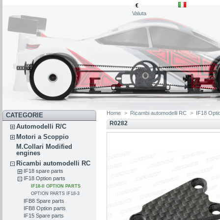
€
Valuta
Home
>
Ricambi automodelli RC
>
IF18 Opti
CATEGORIE
R0282
Automodelli R/C
Motori a Scoppio
M.Collari Modified
engines
Ricambi automodelli RC
IF18 spare parts
IF18 Option parts
IF18-II OPTION PARTS
OPTION PARTS IF18-3
IFB8 Spare parts
IFB8 Option parts
IF15 Spare parts