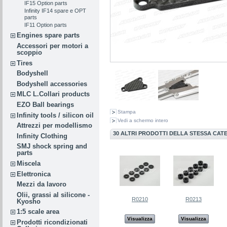
IF15 Option parts
Infinity IF14 spare e OPT
parts
IF11 Option parts
Engines spare parts
Accessori per motori a
scoppio
Tires
Bodyshell
Bodyshell accessories
MLC L.Collari products
EZO Ball bearings
Stampa
Infinity tools / silicon oil
Vedi a schermo intero
Attrezzi per modellismo
30 ALTRI PRODOTTI DELLA STESSA CAT
Infinity Clothing
SMJ shock spring and
parts
Miscela
Elettronica
Mezzi da lavoro
Olii, grassi al silicone -
R0210
R0213
Kyosho
1:5 scale area
Visualizza
Visualizza
Prodotti ricondizionati