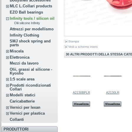
Bodyshell accessories
MLC L.Collari products
EZO Ball bearings
Infinity tools / silicon oil
Olii silicone Infinity
Attrezzi per modellismo
Infinity Clothing
SMJ shock spring and
Stampa
parts
Vedi a schermo intero
Miscela
30 ALTRI PRODOTTI DELLA STESSA CAT
Elettronica
Mezzi da lavoro
Olii, grassi al silicone -
Kyosho
1:5 scale area
Prodotti ricondizionati
Collari
A2130BPLR
A2130LR
Modelli statici
Caricabatterie
Visualizza
Visualizza
Vernici per lexan
Vernici per plastica
Collanti
PRODUTTORI