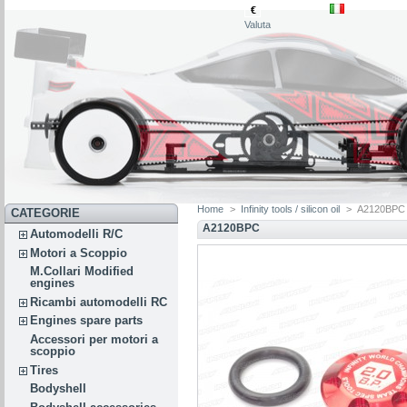
€
Valuta
Home
>
Infinity tools / silicon oil
>
A2120BPC
CATEGORIE
A2120BPC
Automodelli R/C
Motori a Scoppio
M.Collari Modified
engines
Ricambi automodelli RC
Engines spare parts
Accessori per motori a
scoppio
Tires
Bodyshell