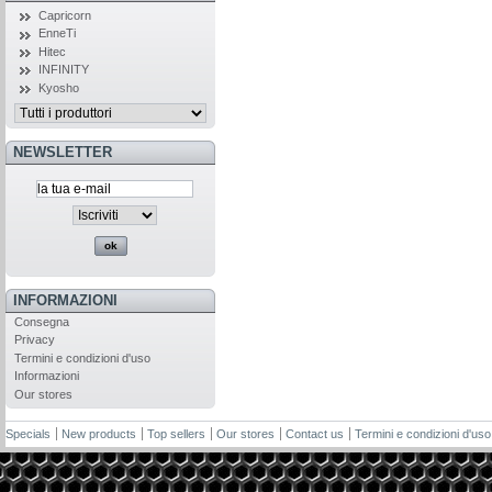
Capricorn
EnneTi
Hitec
INFINITY
Kyosho
NEWSLETTER
INFORMAZIONI
Consegna
Privacy
Termini e condizioni d'uso
Informazioni
Our stores
Specials
New products
Top sellers
Our stores
Contact us
Termini e condizioni d'uso