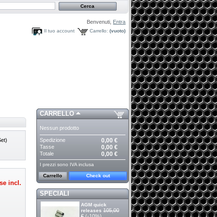
Benvenuti,
Entra
Il tuo account
Carrello:
(vuoto)
CARRELLO
Nessun prodotto
Spedizione
0,00 €
et)
Tasse
0,00 €
Totale
0,00 €
I prezzi sono IVA inclusa
Carrello
Check out
se incl.
SPECIALI
AGM quick
105,00
releases
€
(-10%)