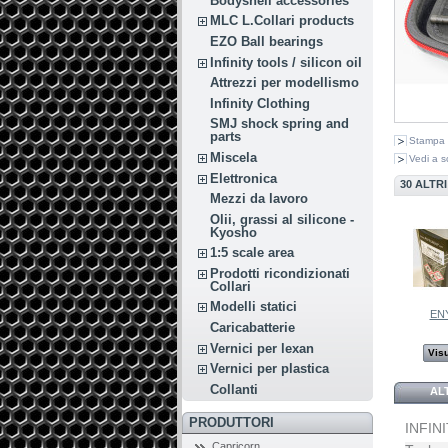
Bodyshell accessories
MLC L.Collari products
EZO Ball bearings
Infinity tools / silicon oil
Attrezzi per modellismo
Infinity Clothing
SMJ shock spring and
parts
Stampa
Miscela
Vedi a s
Elettronica
30 ALTR
Mezzi da lavoro
Olii, grassi al silicone -
Kyosho
1:5 scale area
Prodotti ricondizionati
Collari
Modelli statici
EN
Caricabatterie
Vernici per lexan
Visu
Vernici per plastica
Collanti
AL
PRODUTTORI
INFINI
Capricorn