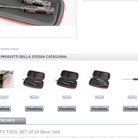
chermo intero
I PRODOTTI DELLA STESSA CATEGORIA:
Y164Y
A0114
A0115
A0116
A2501
alizza
Visualizza
Visualizza
Visualizza
Visualiz
TRE INFO
TY TOOL SET (IF18 Basic Set)