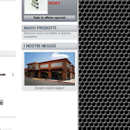
94,50 €
Tutte le offerte speciali
NUOVI PRODOTTI
Nessun nuovo prodotto in questo
momento
I NOSTRI NEGOZI
Scopri i nostri negozi
A2125BPL
A2130BPL
A2120L
A0112
za
Visualizza
Visualizza
Visualizza
Visualizza