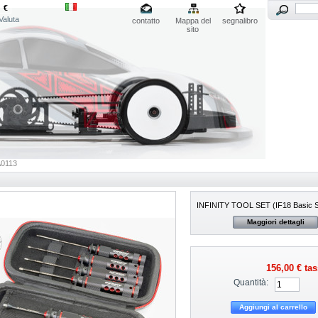
€
Valuta
contatto
Mappa del
segnalibro
sito
A0113
INFINITY TOOL SET (IF18 Basic S
Maggiori dettagli
156,00 €
tas
Quantità: