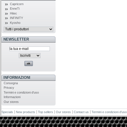
Capricorn
EnneTi
Hitec
INFINITY
Kyosho
NEWSLETTER
INFORMAZIONI
Consegna
Privacy
Termini e condizioni d'uso
Informazioni
Our stores
Specials
New products
Top sellers
Our stores
Contact us
Termini e condizioni d'uso