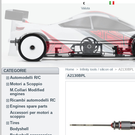
€
Valuta
Home
>
Infinity tools / silicon oil
>
A2130BPL
CATEGORIE
A2130BPL
Automodelli R/C
Motori a Scoppio
M.Collari Modified
engines
Ricambi automodelli RC
Engines spare parts
Accessori per motori a
scoppio
Tires
Bodyshell