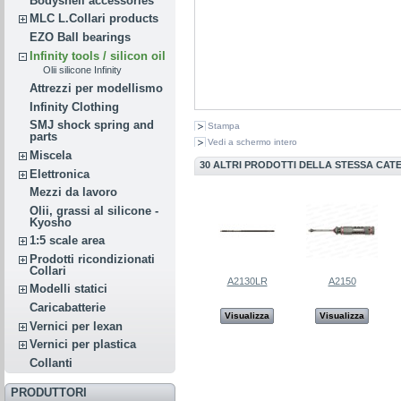
Bodyshell accessories
MLC L.Collari products
EZO Ball bearings
Infinity tools / silicon oil
Olii silicone Infinity
Attrezzi per modellismo
Infinity Clothing
SMJ shock spring and
Stampa
parts
Vedi a schermo intero
Miscela
30 ALTRI PRODOTTI DELLA STESSA CAT
Elettronica
Mezzi da lavoro
Olii, grassi al silicone -
Kyosho
1:5 scale area
Prodotti ricondizionati
Collari
A2130LR
A2150
Modelli statici
Caricabatterie
Visualizza
Visualizza
Vernici per lexan
Vernici per plastica
Collanti
PRODUTTORI