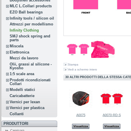
Bodyshell accessories
MLC L.Collari products
EZO Ball bearings
Infinity tools / silicon oil
Attrezzi per modellismo
Infinity Clothing
SMJ shock spring and
parts
Miscela
Elettronica
Mezzi da lavoro
Olii, grassi al silicone -
Stampa
Kyosho
Vedi a schermo intero
1:5 scale area
30 ALTRI PRODOTTI DELLA STESSA CAT
Prodotti ricondizionati
Collari
Modelli statici
Caricabatterie
Vernici per lexan
Vernici per plastica
Collanti
A0075
A0070-RD-S
PRODUTTORI
Visualizza
Visualizza
Capricorn