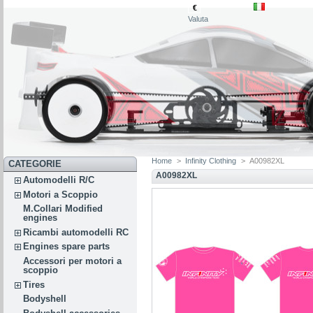
€
Valuta
Home
>
Infinity Clothing
>
A00982XL
CATEGORIE
A00982XL
Automodelli R/C
Motori a Scoppio
M.Collari Modified
engines
Ricambi automodelli RC
Engines spare parts
Accessori per motori a
scoppio
Tires
Bodyshell