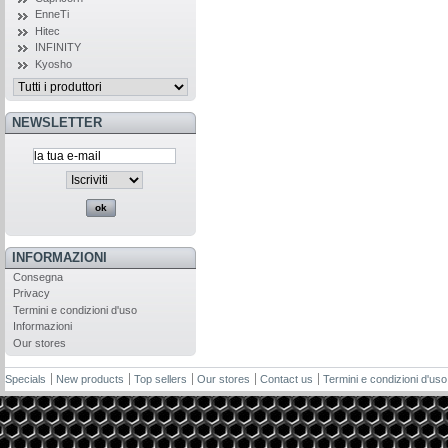
EnneTi
Hitec
INFINITY
Kyosho
NEWSLETTER
INFORMAZIONI
Consegna
Privacy
Termini e condizioni d'uso
Informazioni
Our stores
Specials
New products
Top sellers
Our stores
Contact us
Termini e condizioni d'uso