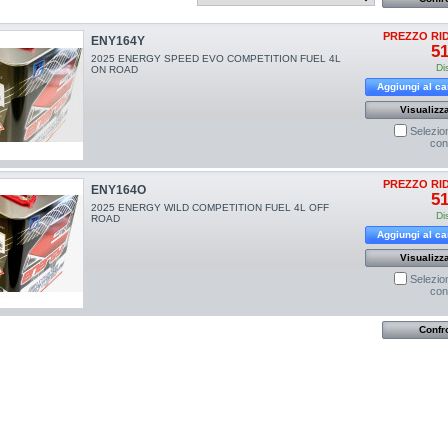
PREZZO RI
ENY164Y
51
2025 ENERGY SPEED EVO COMPETITION FUEL 4L
Di
ON ROAD
Aggiungi al ca
Visualizz
Selezio
con
PREZZO RI
ENY164O
51
2025 ENERGY WILD COMPETITION FUEL 4L OFF
Di
ROAD
Aggiungi al ca
Visualizz
Selezio
con