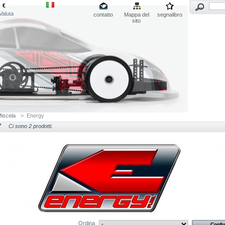
€
Valuta
contatto
Mappa del
segnalibro
sito
iscela
>
Energy
Y
Ci sono 2 prodotti.
Ordina