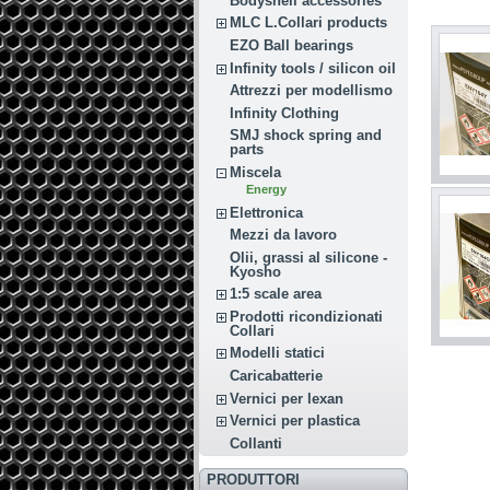
Bodyshell accessories
MLC L.Collari products
EZO Ball bearings
Infinity tools / silicon oil
Attrezzi per modellismo
Infinity Clothing
SMJ shock spring and
parts
Miscela
Energy
Elettronica
Mezzi da lavoro
Olii, grassi al silicone -
Kyosho
1:5 scale area
Prodotti ricondizionati
Collari
Modelli statici
Caricabatterie
Vernici per lexan
Vernici per plastica
Collanti
PRODUTTORI