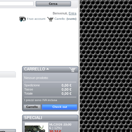
Benvenuti,
Entra
Il tuo account
Carrello:
(vuoto)
CARRELLO
Nessun prodotto
Spedizione
0,00 €
Tasse
0,00 €
Totale
0,00 €
I prezzi sono IVA inclusa
Carrello
Check out
SPECIALI
23,00
MLC2026
€
(-12%)
20,24 €