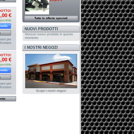
DOTTO!
,00 €
Tutte le offerte speciali
sponibile
rrello
NUOVI PRODOTTI
a
Nessun nuovo prodotto in questo
momento
nare per
frontare
I NOSTRI NEGOZI
DOTTO!
,00 €
sponibile
rrello
a
nare per
frontare
Scopri i nostri negozi