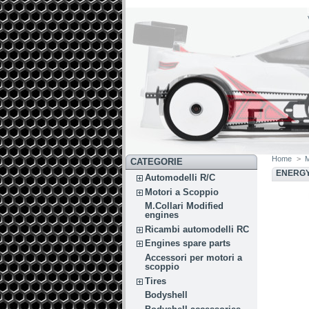
Home
>
M
CATEGORIE
ENERG
Automodelli R/C
Motori a Scoppio
M.Collari Modified
engines
Ricambi automodelli RC
Engines spare parts
Accessori per motori a
scoppio
Tires
Bodyshell