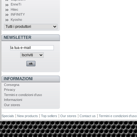
EnneTi
Hitec
INFINITY
Kyosho
NEWSLETTER
INFORMAZIONI
Consegna
Privacy
Termini e condizioni d'uso
Informazioni
Our stores
Specials
New products
Top sellers
Our stores
Contact us
Termini e condizioni d'uso