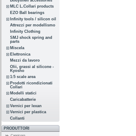
Bodyshell accessories
MLC L.Collari products
EZO Ball bearings
Infinity tools / silicon oil
Attrezzi per modellismo
Infinity Clothing
SMJ shock spring and
parts
Miscela
Elettronica
Mezzi da lavoro
Olii, grassi al silicone -
Kyosho
1:5 scale area
Prodotti ricondizionati
Collari
Modelli statici
Caricabatterie
Vernici per lexan
Vernici per plastica
Collanti
PRODUTTORI
Capricorn