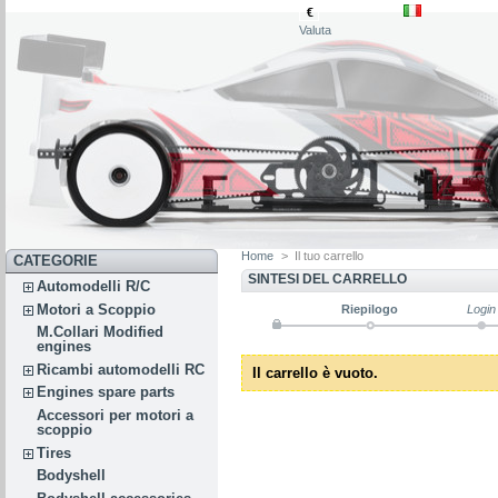
€
Valuta
Home
>
Il tuo carrello
CATEGORIE
SINTESI DEL CARRELLO
Automodelli R/C
Motori a Scoppio
Riepilogo
Login
M.Collari Modified
engines
Ricambi automodelli RC
Il carrello è vuoto.
Engines spare parts
Accessori per motori a
scoppio
Tires
Bodyshell