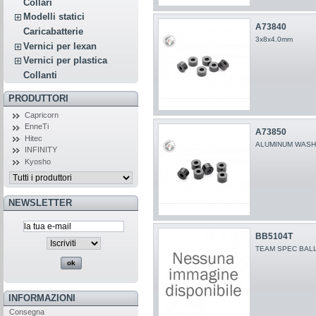
Collari
Modelli statici
A73840
Caricabatterie
3x8x4.0mm
Vernici per lexan
Vernici per plastica
Collanti
PRODUTTORI
Capricorn
EnneTi
A73850
Hitec
ALUMINUM WASHER
INFINITY
Kyosho
NEWSLETTER
BB5104T
TEAM SPEC BALL
INFORMAZIONI
Consegna