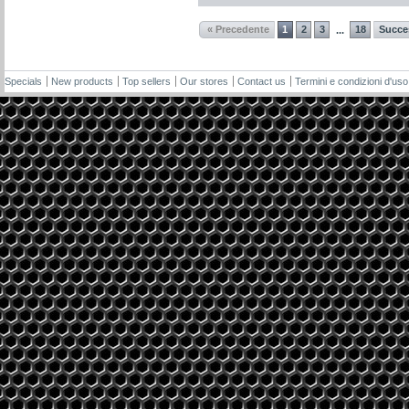
« Precedente
1
2
3
18
Succe
...
Specials
New products
Top sellers
Our stores
Contact us
Termini e condizioni d'uso