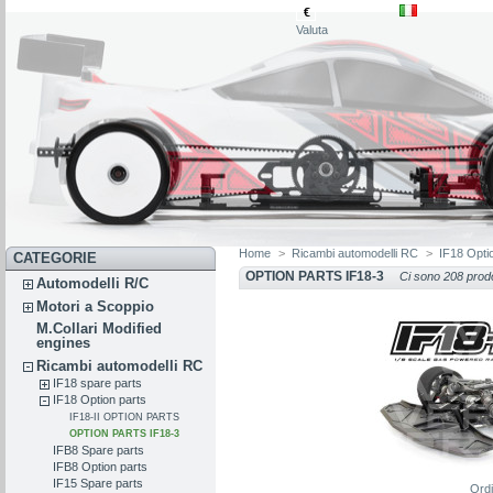
€
Valuta
Home
>
Ricambi automodelli RC
>
IF18 Opti
CATEGORIE
OPTION PARTS IF18-3
Ci sono 208 prodo
Automodelli R/C
Motori a Scoppio
M.Collari Modified
engines
Ricambi automodelli RC
IF18 spare parts
IF18 Option parts
IF18-II OPTION PARTS
OPTION PARTS IF18-3
IFB8 Spare parts
IFB8 Option parts
IF15 Spare parts
Ord