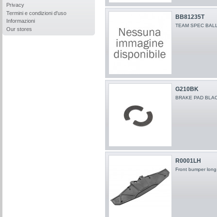
Privacy
Termini e condizioni d'uso
BB81235T
Informazioni
TEAM SPEC BALL 
Our stores
G210BK
BRAKE PAD BLACK 
R0001LH
Front bumper long 