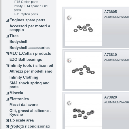
IF15 Option parts
Infinity IF14 spare e OPT
parts
A73805
IF11 Option parts
ALUMINUM WASHER
Engines spare parts
Accessori per motori a
scoppio
Tires
Bodyshell
Bodyshell accessories
MLC L.Collari products
A73810
EZO Ball bearings
ALUMINUM WASHER
Infinity tools / silicon oil
Attrezzi per modellismo
Infinity Clothing
SMJ shock spring and
parts
Miscela
A73820
Elettronica
ALUMINUM WASHER
Mezzi da lavoro
Olii, grassi al silicone -
Kyosho
1:5 scale area
Prodotti ricondizionati