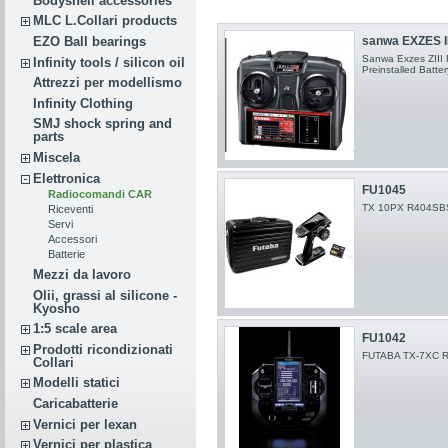
Bodyshell accessories
MLC L.Collari products
EZO Ball bearings
sanwa EXZES II
Sanwa Exzes ZIII 
Infinity tools / silicon oil
Preinstalled Batte
Attrezzi per modellismo
Infinity Clothing
SMJ shock spring and
parts
Miscela
Elettronica
FU1045
Radiocomandi CAR
TX 10PX R404SB
Riceventi
Servi
Accessori
Batterie
Mezzi da lavoro
Olii, grassi al silicone -
Kyosho
1:5 scale area
FU1042
Prodotti ricondizionati
FUTABA TX-7XC 
Collari
Modelli statici
Caricabatterie
Vernici per lexan
Vernici per plastica