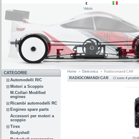
€
Valuta
Home
>
Elettronica
>
Radiocomandi CAR
CATEGORIE
RADIOCOMANDI CAR
Ci sono 4 prodotti
Automodelli R/C
Motori a Scoppio
M.Collari Modified
engines
Ricambi automodelli RC
Engines spare parts
Accessori per motori a
scoppio
Tires
Bodyshell
Ord