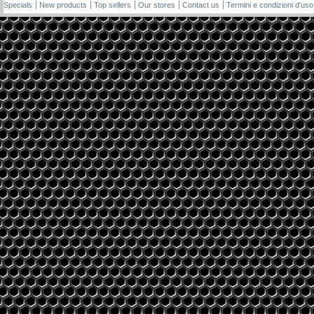
Specials
New products
Top sellers
Our stores
Contact us
Termini e condizioni d'uso