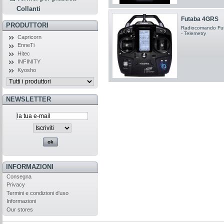
Collanti
Futaba 4GRS
PRODUTTORI
Radiocomando Futa
- Telemetry
Capricorn
EnneTi
Hitec
INFINITY
Kyosho
NEWSLETTER
INFORMAZIONI
Consegna
Privacy
Termini e condizioni d'uso
Informazioni
Our stores