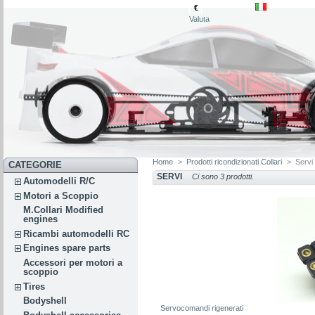
€
Valuta
Home
>
Prodotti ricondizionati Collari
>
Servi
CATEGORIE
SERVI
Ci sono 3 prodotti.
Automodelli R/C
Motori a Scoppio
M.Collari Modified
engines
Ricambi automodelli RC
Engines spare parts
Accessori per motori a
scoppio
Tires
Bodyshell
Servocomandi rigenerati