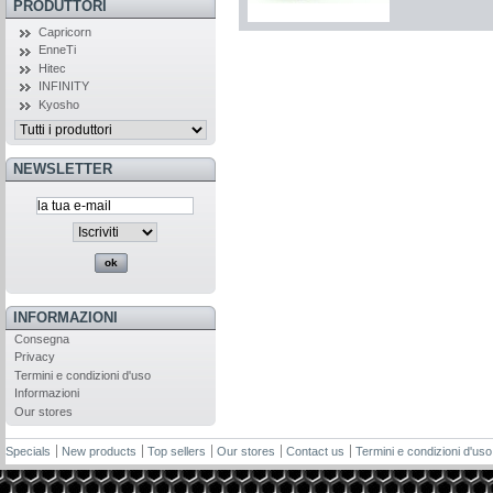
PRODUTTORI
Capricorn
EnneTi
Hitec
INFINITY
Kyosho
NEWSLETTER
INFORMAZIONI
Consegna
Privacy
Termini e condizioni d'uso
Informazioni
Our stores
Specials
New products
Top sellers
Our stores
Contact us
Termini e condizioni d'uso