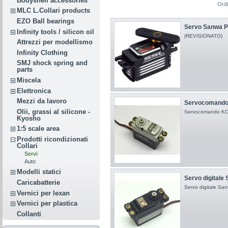
Bodyshell accessories
Ord
MLC L.Collari products
EZO Ball bearings
Servo Sanwa 
Infinity tools / silicon oil
(REVISIONATO)
Attrezzi per modellismo
Infinity Clothing
SMJ shock spring and
parts
Miscela
Elettronica
Mezzi da lavoro
Servocomando d
Olii, grassi al silicone -
Servocomando K
Kyosho
1:5 scale area
Prodotti ricondizionati
Collari
Servi
Auto
Modelli statici
Servo digitale
Caricabatterie
Servo digitale S
Vernici per lexan
Vernici per plastica
Collanti