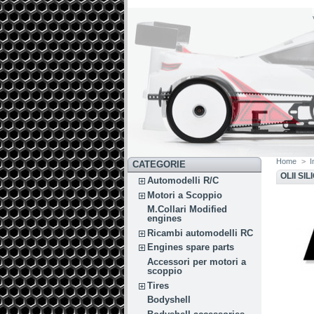
Home
>
I
CATEGORIE
OLII SI
Automodelli R/C
Motori a Scoppio
M.Collari Modified
engines
Ricambi automodelli RC
Engines spare parts
Accessori per motori a
scoppio
Tires
Bodyshell