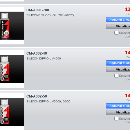
13
CM-A001-700
Di
SILICONE SHOCK OIL 700 (60CC)
Aggiungi al ca
Visualizz
Selezio
con
14
CM-A002-40
Di
SILICON DIFF OIL #4000
Aggiungi al ca
Visualizz
Selezio
con
14
CM-A002-50
Di
SILICON DIFF OIL #5000, 60CC
Aggiungi al ca
Visualizz
Selezio
con