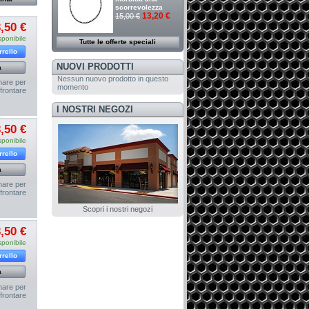
scorrevolezza
13,20 €
15,00 €
,50 €
sponibile
Tutte le offerte speciali
rrello
NUOVI PRODOTTI
a
Nessun nuovo prodotto in questo
nare per
momento
frontare
I NOSTRI NEGOZI
,50 €
sponibile
rrello
a
nare per
frontare
Scopri i nostri negozi
,50 €
sponibile
rrello
a
nare per
frontare