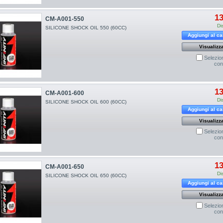
13
CM-A001-550
Di
SILICONE SHOCK OIL 550 (60CC)
Aggiungi al ca
Visualizz
Selezio
con
13
CM-A001-600
Di
SILICONE SHOCK OIL 600 (60CC)
Aggiungi al ca
Visualizz
Selezio
con
13
CM-A001-650
Di
SILICONE SHOCK OIL 650 (60CC)
Aggiungi al ca
Visualizz
Selezio
con