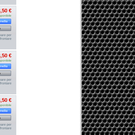
,50 €
sponibile
rrello
a
nare per
frontare
,50 €
sponibile
rrello
a
nare per
frontare
,50 €
sponibile
rrello
a
nare per
frontare