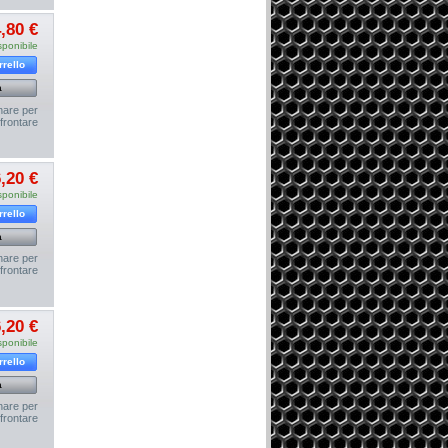
,80 €
sponibile
rrello
a
nare per
frontare
,20 €
sponibile
rrello
a
nare per
frontare
,20 €
sponibile
rrello
a
nare per
frontare