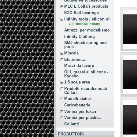
Bodyshell accessories
MLC L.Collari products
EZO Ball bearings
Infinity tools / silicon oil
Olii silicone Infinity
Attrezzi per modellismo
Infinity Clothing
SMJ shock spring and
parts
Miscela
Elettronica
Mezzi da lavoro
Olii, grassi al silicone -
Kyosho
1:5 scale area
Prodotti ricondizionati
Collari
Modelli statici
Caricabatterie
Vernici per lexan
Vernici per plastica
Collanti
PRODUTTORI