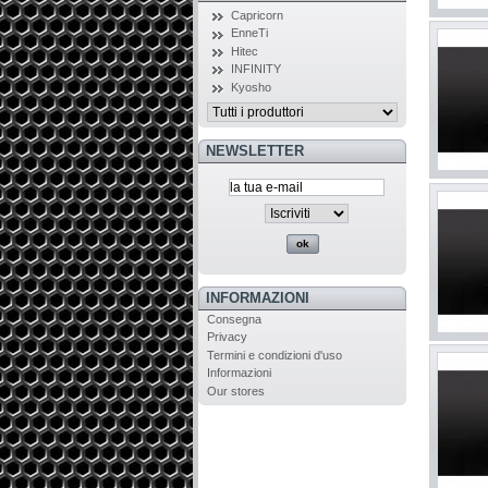
Capricorn
EnneTi
Hitec
INFINITY
Kyosho
NEWSLETTER
INFORMAZIONI
Consegna
Privacy
Termini e condizioni d'uso
Informazioni
Our stores