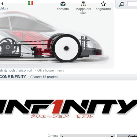
€
Valuta
contatto
Mappa del
segnalibro
sito
nfinity tools / silicon oil
>
Olii silicone Infinity
LICONE INFINITY
Ci sono 16 prodotti.
Ordina