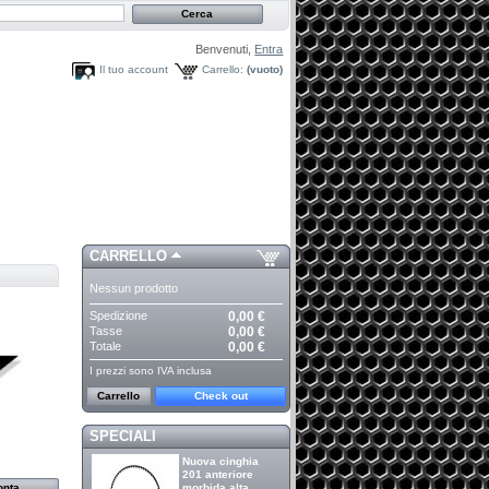
Benvenuti,
Entra
Il tuo account
Carrello:
(vuoto)
CARRELLO
Nessun prodotto
Spedizione
0,00 €
Tasse
0,00 €
Totale
0,00 €
I prezzi sono IVA inclusa
Carrello
Check out
SPECIALI
Nuova cinghia
201 anteriore
morbida alta