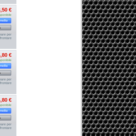
,50 €
sponibile
rrello
a
nare per
frontare
,80 €
sponibile
rrello
a
nare per
frontare
,80 €
sponibile
rrello
a
nare per
frontare