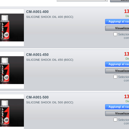
13
CM-A001-400
Di
SILICONE SHOCK OIL 400 (60CC)
Aggiungi al ca
Visualizz
Selezio
con
13
CM-A001-450
Di
SILICONE SHOCK OIL 450 (60CC)
Aggiungi al ca
Visualizz
Selezio
con
13
CM-A001-500
Di
SILICONE SHOCK OIL 500 (60CC)
Aggiungi al ca
Visualizz
Selezio
con