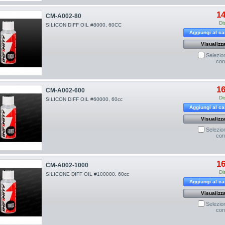
14
CM-A002-80
Di
SILICON DIFF OIL #8000, 60CC
Aggiungi al ca
Visualizz
Selezio
con
16
CM-A002-600
Di
SILICON DIFF OIL #60000, 60cc
Aggiungi al ca
Visualizz
Selezio
con
16
CM-A002-1000
Di
SILICONE DIFF OIL #100000, 60cc
Aggiungi al ca
Visualizz
Selezio
con