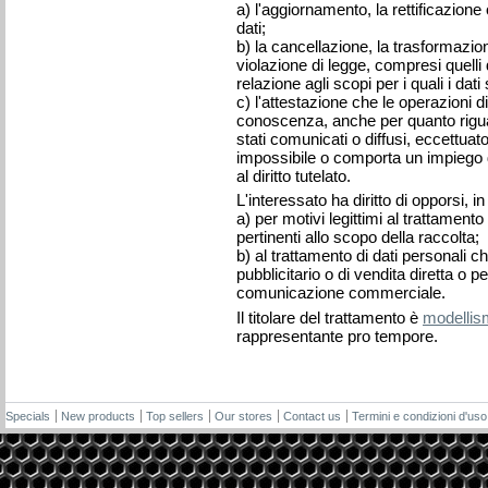
a) l'aggiornamento, la rettificazione
dati;
b) la cancellazione, la trasformazion
violazione di legge, compresi quelli
relazione agli scopi per i quali i dat
c) l'attestazione che le operazioni di
conoscenza, anche per quanto riguard
stati comunicati o diffusi, eccettuat
impossibile o comporta un impiego 
al diritto tutelato.
L'interessato ha diritto di opporsi, in
a) per motivi legittimi al trattament
pertinenti allo scopo della raccolta;
b) al trattamento di dati personali ch
pubblicitario o di vendita diretta o 
comunicazione commerciale.
Il titolare del trattamento è
modellis
rappresentante pro tempore.
Specials
New products
Top sellers
Our stores
Contact us
Termini e condizioni d'uso