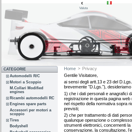
€
Valuta
Home
>
Privacy
CATEGORIE
Gentile Visitatore,
Automodelli R/C
ai sensi degli artt.13 e 23 del D.Lgs
Motori a Scoppio
brevemente "D.Lgs."), desideriamo
M.Collari Modified
engines
1) che i dati personali e anagrafici d
Ricambi automodelli RC
registrazione in questa pagina web 
nel rispetto della normativa sopra ri
Engines spare parts
previsti;
Accessori per motori a
scoppio
2) che per trattamento di dati persona
qualunque operazione o complesso di
Tires
strumenti elettronici, concernenti la 
Bodyshell
conservazione, la consultazione, l'e