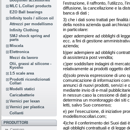
Bodyshell accessories
l'estrazione, il raffronto, l'utilizzo,
MLC L.Collari products
diffusione, la cancellazione e la dis
EZO Ball bearings
banca di dati ;
Infinity tools / silicon oil
3) che i dati sono trattati per finalità
Attrezzi per modellismo
della nostra azienda quali archiviazi
in particolare:
Infinity Clothing
a)per adempiere ad obblighi di legge 
SMJ shock spring and
parts
ecc. a fini di gestione amministrativ
azienda;
Miscela
Elettronica
b)per adempiere ad obblighi contratt
di assistenza post vendita;
Mezzi da lavoro
c)per soddisfare indagini di mercato
Olii, grassi al silicone -
Kyosho
relativamente ai prodotti oggetto del
1:5 scale area
d)(solo previa espressione di uno s
Prodotti ricondizionati
comunicazione di informazioni comme
Collari
annunci di nuovi prodotti, servizi e 
Modelli statici
mediante invio di e-mail pubblicitari
in nessun caso la cessione di dati p
Caricabatterie
determina un monitoraggio dei siti ch
Vernici per lexan
letti, salvo Suo consenso;
Vernici per plastica
e) per l'esecuzione, di iniziative pro
Collanti
modellismocollari.com ;
4)che il conferimento dei Suoi dati
PRODUTTORI
agli obblighi contrattuali e di legge 
Capricorn