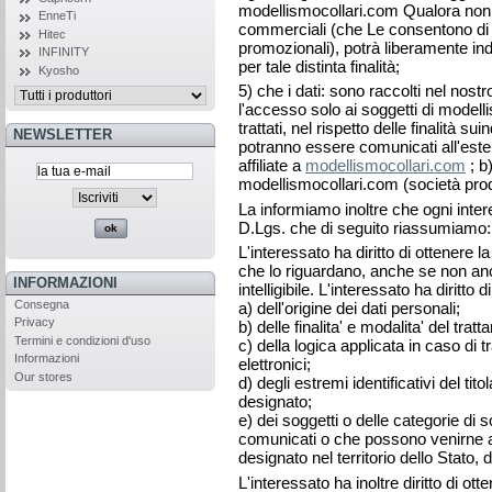
modellismocollari .com Qualora non 
EnneTi
commerciali (che Le consentono di usu
Hitec
promozionali), potrà liberamente in
INFINITY
per tale distinta finalità;
Kyosho
5) che i dati: sono raccolti nel nost
l'accesso solo ai soggetti di modell
trattati, nel rispetto delle finalità 
NEWSLETTER
potranno essere comunicati all'estern
affiliate a
modellismocollari.com
; b
modellismocollari.com (società produtt
La informiamo inoltre che ogni interess
D.Lgs. che di seguito riassumiamo:
L'interessato ha diritto di ottenere 
che lo riguardano, anche se non anc
INFORMAZIONI
intelligibile. L'interessato ha diritto
Consegna
a) dell'origine dei dati personali;
Privacy
b) delle finalita' e modalita' del trat
Termini e condizioni d'uso
c) della logica applicata in caso di t
Informazioni
elettronici;
Our stores
d) degli estremi identificativi del ti
designato;
e) dei soggetti o delle categorie di 
comunicati o che possono venirne a
designato nel territorio dello Stato, d
L'interessato ha inoltre diritto di ott