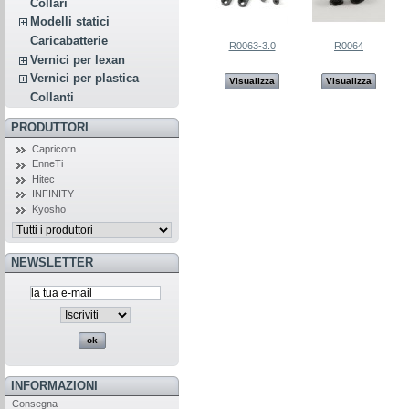
Collari
Modelli statici
Caricabatterie
R0063-3.0
R0064
Vernici per lexan
Vernici per plastica
Visualizza
Visualizza
Collanti
PRODUTTORI
Capricorn
EnneTi
Hitec
INFINITY
Kyosho
NEWSLETTER
INFORMAZIONI
Consegna