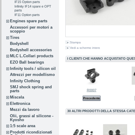
IF15 Option parts
Infinity IF14 spare e OPT
parts
IF11 Option parts
Engines spare parts
Accessori per motori a
scoppio
Tires
Stampa
Bodyshell
Vedi a schermo intero
Bodyshell accessories
MLC L.Collari products
I CLIENTI CHE HANNO ACQUISTATO QU
EZO Ball bearings
Infinity tools / silicon oil
Attrezzi per modellismo
Infinity Clothing
SMJ shock spring and
R0007
parts
Miscela
Precedente
Elettronica
Mezzi da lavoro
30 ALTRI PRODOTTI DELLA STESSA CAT
Olii, grassi al silicone -
Kyosho
1:5 scale area
Prodotti ricondizionati