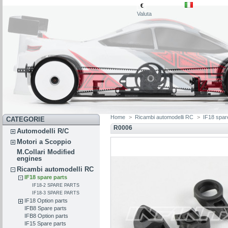
€
Valuta
Home
>
Ricambi automodelli RC
>
IF18 spar
CATEGORIE
R0006
Automodelli R/C
Motori a Scoppio
M.Collari Modified
engines
Ricambi automodelli RC
IF18 spare parts
IF18-2 SPARE PARTS
IF18-3 SPARE PARTS
IF18 Option parts
IFB8 Spare parts
IFB8 Option parts
IF15 Spare parts